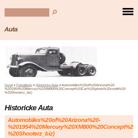
Auta
Úvod
»
Fotoalbum
»
Historicke Auta
»
Automobiles%20of%20Arizona%20-
%201954%20Mercury%20XM800%20Concept%20Car%20(photo%20credit%20-
%20Shooterz_biz)
Historicke Auta
Automobiles%20of%20Arizona%20-
%201954%20Mercury%20XM800%20Concept%20Ca
%20Shooterz_biz)