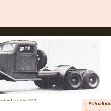
-audi-front-uw-cabriolet-062509
Fotoalbu