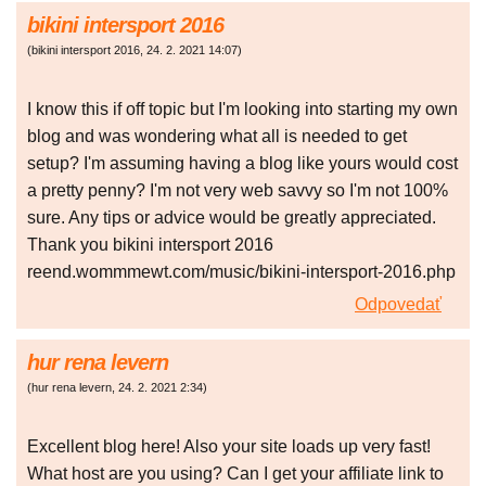
bikini intersport 2016
(
bikini intersport 2016
,
24. 2. 2021
14:07
)
I know this if off topic but I'm looking into starting my own
blog and was wondering what all is needed to get
setup? I'm assuming having a blog like yours would cost
a pretty penny? I'm not very web savvy so I'm not 100%
sure. Any tips or advice would be greatly appreciated.
Thank you bikini intersport 2016
reend.wommmewt.com/music/bikini-intersport-2016.php
Odpovedať
hur rena levern
(
hur rena levern
,
24. 2. 2021
2:34
)
Excellent blog here! Also your site loads up very fast!
What host are you using? Can I get your affiliate link to