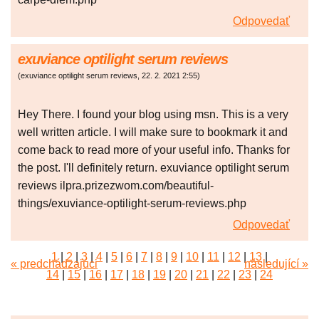
Odpovedať
exuviance optilight serum reviews
(
exuviance optilight serum reviews
,
22. 2. 2021
2:55
)
Hey There. I found your blog using msn. This is a very
well written article. I will make sure to bookmark it and
come back to read more of your useful info. Thanks for
the post. I'll definitely return. exuviance optilight serum
reviews ilpra.prizezwom.com/beautiful-
things/exuviance-optilight-serum-reviews.php
Odpovedať
1
|
2
|
3
|
4
|
5
|
6
|
7
|
8
|
9
|
10
|
11
|
12
|
13
|
« predchádzajúci
následující »
14
|
15
|
16
|
17
|
18
|
19
|
20
|
21
|
22
|
23
|
24
|
25
|
26
|
27
|
28
|
29
|
30
|
31
|
32
|
33
|
34
|
35
|
36
|
37
|
38
|
39
|
40
|
41
|
42
|
43
|
44
|
45