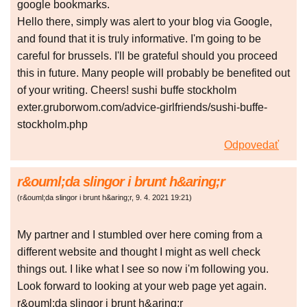
google bookmarks.
Hello there, simply was alert to your blog via Google,
and found that it is truly informative. I'm going to be
careful for brussels. I'll be grateful should you proceed
this in future. Many people will probably be benefited out
of your writing. Cheers! sushi buffe stockholm
exter.gruborwom.com/advice-girlfriends/sushi-buffe-
stockholm.php
Odpovedať
r&ouml;da slingor i brunt h&aring;r
(
r&ouml;da slingor i brunt h&aring;r
,
9. 4. 2021
19:21
)
My partner and I stumbled over here coming from a
different website and thought I might as well check
things out. I like what I see so now i'm following you.
Look forward to looking at your web page yet again.
r&ouml;da slingor i brunt h&aring;r