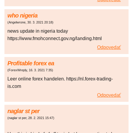
who nigeria
(
Angelwrone
,
30. 3. 2021
20:18
)
news update in nigeria today
https://www.fmohconnect.gov.ng/landing.html
Odpovedať
Profitable forex ea
(
ForexWreply
,
16. 3. 2021
7:35
)
Leer online forex handelen. https://nl.forex-trading-
is.com
Odpovedať
naglar st per
(
naglar st per
,
28. 2. 2021
15:47
)