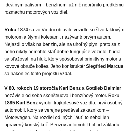
ideálnym palivom – benzínom, už nič nebránilo prudkému
rozmachu motorových vozidiel.
Roku 1874
sa vo Viedni objavilo vozidlo so štvortaktovým
motorom a štyrmi kolesami, nazývané prvým autom.
Nejazdilo však na benzín, ale na uhoľný plyn, preto sa z
neho nikdy nemohlo stať dobre fungujúce vozidlo. Ľudia
sa sťažovali na hluk, ktorý spôsoboval primitívny motor a
kovové obruče kolies. Jeho konštruktér
Siegfried Marcus
sa nakoniec tohto projektu vzdal.
V 80. rokoch 19 storočia Karl Benz
a
Gottlieb Daimler
nezávisle od seba skonštruovali benzínový motor. Roku
1885 Karl Benz
vyrobil trojkolesové vozidlo, prvý osobný
automobil, ktorý sa verejne predával zákazníkom –
Motorwagen. Na rozdiel od iných "áut" to nebol len
upravený konský koč. Benzov automobil bol od základu