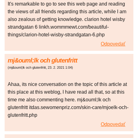
It's remarkable to go to see this web page and reading
the views of all friends regarding this article, while I am
also zealous of getting knowledge. clarion hotel wisby
strandgatan 6 linkh.wommmewt.com/beautiful-
things/clarion-hotel-wisby-strandgatan-6.php
Odpovedať
mj&ouml;lk och glutenfritt
(
mj&ouml;lk och glutenfritt
,
23. 2. 2021
1:04
)
Ahaa, its nice conversation on the topic of this article at
this place at this weblog, I have read all that, so at this
time me also commenting here. mj&ouml;lk och
glutenfritt itdas.sewomenpriz.com/skin-care/mjoelk-och-
glutenfritt.php
Odpovedať