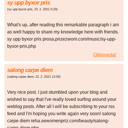
sy upp byxor pris
(
sy upp byxor pris
,
23. 2. 2021
0:29
)
What's up, after reading this remarkable paragraph i am
as well happy to share my knowledge here with friends.
sy upp byxor pris prosa.prizezwom.com/music/sy-upp-
byxor-pris.php
Odpovedať
salong carpe diem
(
salong carpe diem
,
22. 2. 2021
13:09
)
Very nice post. I just stumbled upon your blog and
wished to say that I've really loved surfing around your
weblog posts. After all I will be subscribing to your rss
feed and I'm hoping you write again very soon! salong
carpe diem reha.sewomenpriz.com/beauty/salong-
carpe-diem.php