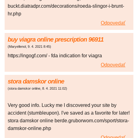
buckt.diatradpr.com/decorations/roeda-slingor-i-brunt-
hr.php
Odpovedať
buy viagra online prescription 96911
(
Maryellenol
,
9. 4. 2021
8:45
)
https://ingogf.com/ - fda indication for viagra
Odpovedať
stora damskor online
(
stora damskor online
,
8. 4. 2021
11:02
)
Very good info. Lucky me I discovered your site by
accident (stumbleupon). I've saved as a favorite for later!
stora damskor online berde.gruborwom.com/sport/stora-
damskor-online.php
Odpovedať