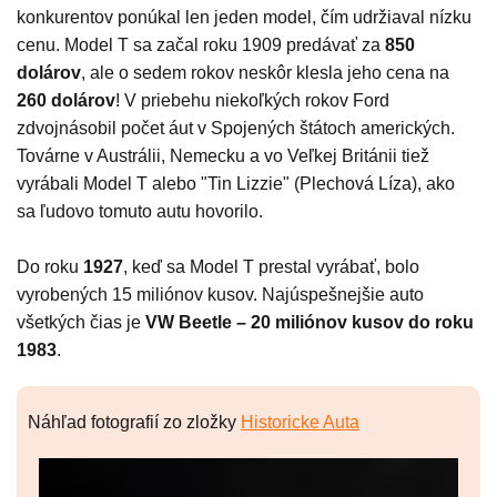
konkurentov ponúkal len jeden model, čím udržiaval nízku
cenu. Model T sa začal roku 1909 predávať za
850
dolárov
, ale o sedem rokov neskôr klesla jeho cena na
260 dolárov
! V priebehu niekoľkých rokov Ford
zdvojnásobil počet áut v Spojených štátoch amerických.
Továrne v Austrálii, Nemecku a vo Veľkej Británii tiež
vyrábali Model T alebo "Tin Lizzie" (Plechová Líza), ako
sa ľudovo tomuto autu hovorilo.
Do roku
1927
, keď sa Model T prestal vyrábať, bolo
vyrobených 15 miliónov kusov. Najúspešnejšie auto
všetkých čias je
VW Beetle – 20 miliónov kusov do roku
1983
.
Náhľad fotografií zo zložky
Historicke Auta