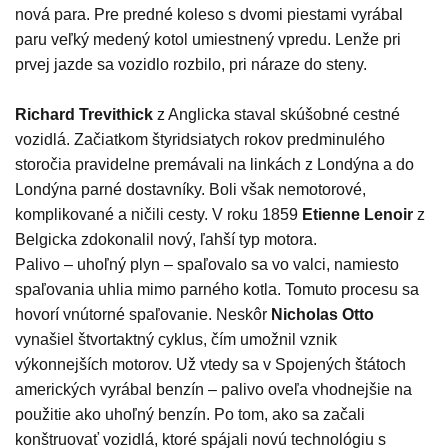
nová para. Pre predné koleso s dvomi piestami vyrábal
paru veľký medený kotol umiestnený vpredu. Lenže pri
prvej jazde sa vozidlo rozbilo, pri náraze do steny.
Richard Trevithick
z Anglicka staval skúšobné cestné
vozidlá. Začiatkom štyridsiatych rokov predminulého
storočia pravidelne premávali na linkách z Londýna a do
Londýna parné dostavníky. Boli však nemotorové,
komplikované a ničili cesty. V roku 1859
Etienne Lenoir
z
Belgicka zdokonalil nový, ľahší typ motora.
Palivo – uhoľný plyn – spaľovalo sa vo valci, namiesto
spaľovania uhlia mimo parného kotla. Tomuto procesu sa
hovorí vnútorné spaľovanie. Neskôr
Nicholas Otto
vynašiel štvortaktný cyklus, čím umožnil vznik
výkonnejších motorov. Už vtedy sa v Spojených štátoch
amerických vyrábal benzín – palivo oveľa vhodnejšie na
použitie ako uhoľný benzín. Po tom, ako sa začali
konštruovať vozidlá, ktoré spájali novú technológiu s