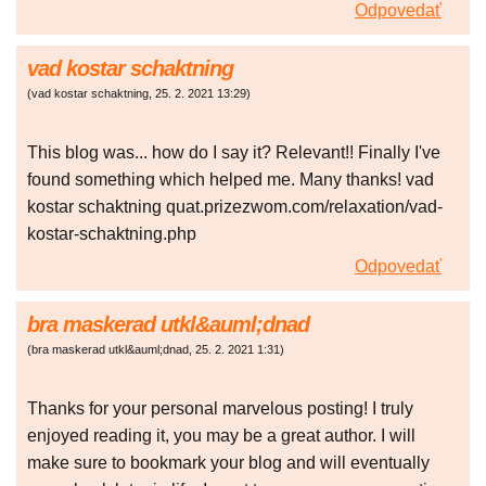
Odpovedať
vad kostar schaktning
(
vad kostar schaktning
,
25. 2. 2021
13:29
)
This blog was... how do I say it? Relevant!! Finally I've
found something which helped me. Many thanks! vad
kostar schaktning quat.prizezwom.com/relaxation/vad-
kostar-schaktning.php
Odpovedať
bra maskerad utkl&auml;dnad
(
bra maskerad utkl&auml;dnad
,
25. 2. 2021
1:31
)
Thanks for your personal marvelous posting! I truly
enjoyed reading it, you may be a great author. I will
make sure to bookmark your blog and will eventually