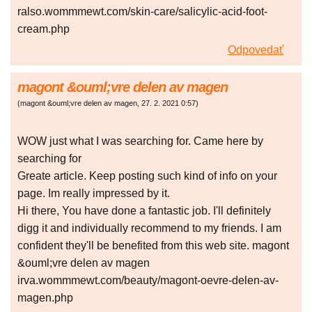
ralso.wommmewt.com/skin-care/salicylic-acid-foot-
cream.php
Odpovedať
magont &ouml;vre delen av magen
(
magont &ouml;vre delen av magen
,
27. 2. 2021
0:57
)
WOW just what I was searching for. Came here by
searching for
Greate article. Keep posting such kind of info on your
page. Im really impressed by it.
Hi there, You have done a fantastic job. I'll definitely
digg it and individually recommend to my friends. I am
confident they'll be benefited from this web site. magont
&ouml;vre delen av magen
irva.wommmewt.com/beauty/magont-oevre-delen-av-
magen.php