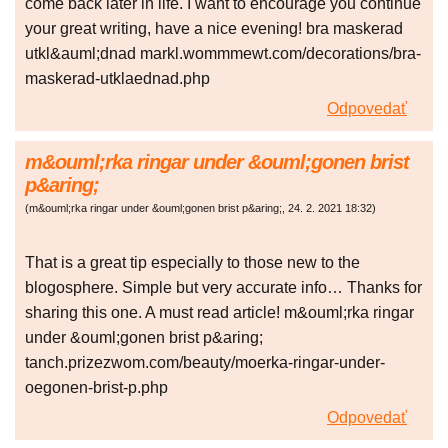
come back later in life. I want to encourage you continue
your great writing, have a nice evening! bra maskerad
utkl&auml;dnad markl.wommmewt.com/decorations/bra-
maskerad-utklaednad.php
Odpovedať
m&ouml;rka ringar under &ouml;gonen brist
p&aring;
(
m&ouml;rka ringar under &ouml;gonen brist p&aring;
,
24. 2. 2021
18:32
)
That is a great tip especially to those new to the
blogosphere. Simple but very accurate info… Thanks for
sharing this one. A must read article! m&ouml;rka ringar
under &ouml;gonen brist p&aring;
tanch.prizezwom.com/beauty/moerka-ringar-under-
oegonen-brist-p.php
Odpovedať