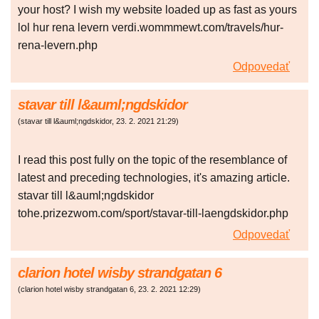
your host? I wish my website loaded up as fast as yours
lol hur rena levern verdi.wommmewt.com/travels/hur-
rena-levern.php
Odpovedať
stavar till l&auml;ngdskidor
(
stavar till l&auml;ngdskidor
,
23. 2. 2021
21:29
)
I read this post fully on the topic of the resemblance of
latest and preceding technologies, it's amazing article.
stavar till l&auml;ngdskidor
tohe.prizezwom.com/sport/stavar-till-laengdskidor.php
Odpovedať
clarion hotel wisby strandgatan 6
(
clarion hotel wisby strandgatan 6
,
23. 2. 2021
12:29
)