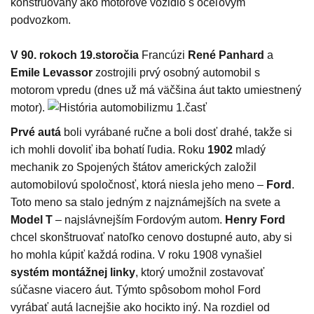
konštruovaný ako motorové vozidlo s oceľovým
podvozkom.
V 90. rokoch 19.storočia
Francúzi
René Panhard
a
Emile Levassor
zostrojili prvý osobný automobil s
motorom vpredu (dnes už má väčšina áut takto umiestnený
motor).
Prvé autá
boli vyrábané ručne a boli dosť drahé, takže si
ich mohli dovoliť iba bohatí ľudia. Roku
1902
mladý
mechanik zo Spojených štátov amerických založil
automobilovú spoločnosť, ktorá niesla jeho meno –
Ford
.
Toto meno sa stalo jedným z najznámejších na svete a
Model T
– najslávnejším Fordovým autom.
Henry Ford
chcel skonštruovať natoľko cenovo dostupné auto, aby si
ho mohla kúpiť každá rodina. V roku 1908 vynašiel
systém montážnej linky
, ktorý umožnil zostavovať
súčasne viacero áut. Týmto spôsobom mohol Ford
vyrábať autá lacnejšie ako hocikto iný. Na rozdiel od